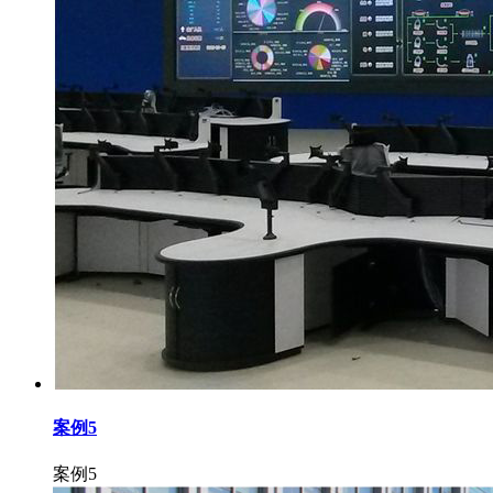
案例5
案例5