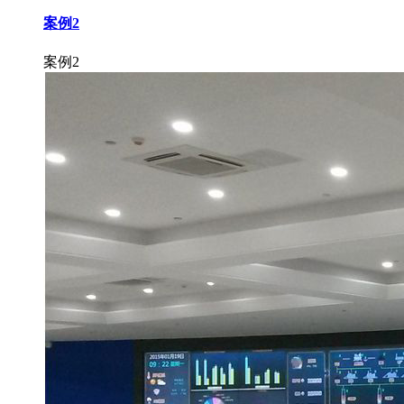
案例2
案例2