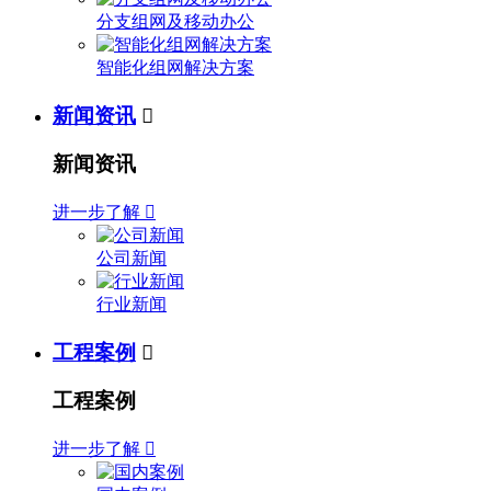
分支组网及移动办公
智能化组网解决方案
新闻资讯

新闻资讯
进一步了解

公司新闻
行业新闻
工程案例

工程案例
进一步了解
