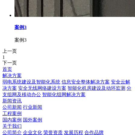
案例3
案例3
上一页
1
下一页
首页
解决方案
弱电系统建设及智能化系统
信息安全整体解决方案
安全云解
决方案
安全无线网络建设方案
智能化机房建设及动环监测
分
支组网及移动办公
智能化组网解决方案
新闻资讯
公司新闻
行业新闻
工程案例
国内案例
国外案例
关于我们
公司简介
企业文化
荣誉资质
发展历程
合作品牌