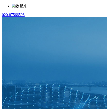
020-87566596