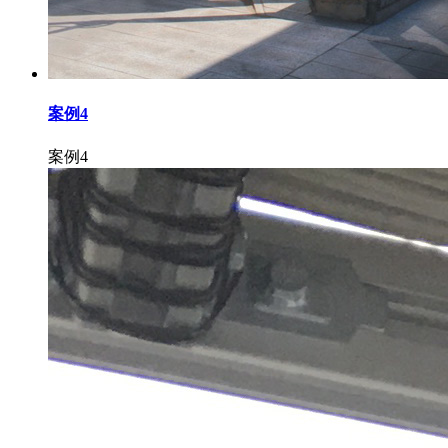
案例4
案例4